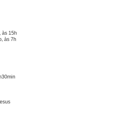
, às 15h
, às 7h
9h30min
Jesus