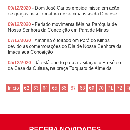
09/12/2020
- Dom José Carlos preside missa em ação
de graças pela formatura de seminaristas da Diocese
09/12/2020
- Feriado movimenta fiéis na Paróquia de
Nossa Senhora da Conceição em Pará de Minas
07/12/2020
- Amanhã é feriado em Pará de Minas
devido às comemorações do Dia de Nossa Senhora da
Imaculada Conceição
05/12/2020
- Já está aberto para a visitação o Presépio
da Casa da Cultura, na praça Torquato de Almeida
Início
62
63
64
65
66
67
68
69
70
71
72
F
RECEBA NOVIDADES