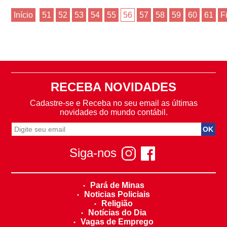
Início
51
52
53
54
55
56
57
58
59
60
61
F
RECEBA NOVIDADES
Cadastre-se e Receba no seu email as últimas
novidades do mundo contábil.
Siga-nos
Pará de Minas
Noticias Policiais
Religião
Notícias do Dia
Vagas de Emprego