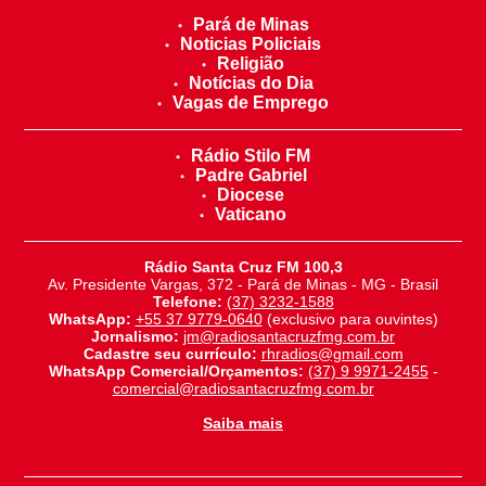
Pará de Minas
Noticias Policiais
Religião
Notícias do Dia
Vagas de Emprego
Rádio Stilo FM
Padre Gabriel
Diocese
Vaticano
Rádio Santa Cruz FM 100,3
Av. Presidente Vargas, 372 - Pará de Minas - MG - Brasil
Telefone:
(37) 3232-1588
WhatsApp:
+55 37 9779-0640
(exclusivo para ouvintes)
Jornalismo:
jm@radiosantacruzfmg.com.br
Cadastre seu currículo:
rhradios@gmail.com
WhatsApp Comercial/Orçamentos:
(37) 9 9971-2455
-
comercial@radiosantacruzfmg.com.br
Saiba mais