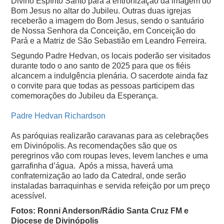
Divino Espírito Santo para a entronização da imagem do
Bom Jesus no altar do Jubileu. Outras duas igrejas
receberão a imagem do Bom Jesus, sendo o santuário
de Nossa Senhora da Conceição, em Conceição do
Pará e a Matriz de São Sebastião em Leandro Ferreira.
Segundo Padre Hedvan, os locais poderão ser visitados
durante todo o ano santo de 2025 para que os fiéis
alcancem a indulgência plenária. O sacerdote ainda faz
o convite para que todas as pessoas participem das
comemorações do Jubileu da Esperança.
Padre Hedvan Richardson
As paróquias realizarão caravanas para as celebrações
em Divinópolis. As recomendações são que os
peregrinos vão com roupas leves, levem lanches e uma
garrafinha d’água. Após a missa, haverá uma
confraternização ao lado da Catedral, onde serão
instaladas barraquinhas e servida refeição por um preço
acessível.
Fotos: Ronni Anderson/Rádio Santa Cruz FM e
Diocese de Divinópolis