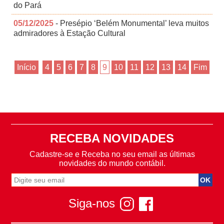
do Pará
05/12/2025
- Presépio ‘Belém Monumental’ leva muitos
admiradores à Estação Cultural
Início
4
5
6
7
8
9
10
11
12
13
14
Fim
RECEBA NOVIDADES
Cadastre-se e Receba no seu email as últimas
novidades do mundo contábil.
Siga-nos