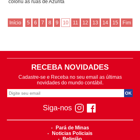
coloriu as ruas de Azurita
Início
5
6
7
8
9
10
11
12
13
14
15
Fim
RECEBA NOVIDADES
Cadastre-se e Receba no seu email as últimas
novidades do mundo contábil.
Siga-nos
Pará de Minas
Noticias Policiais
Religião