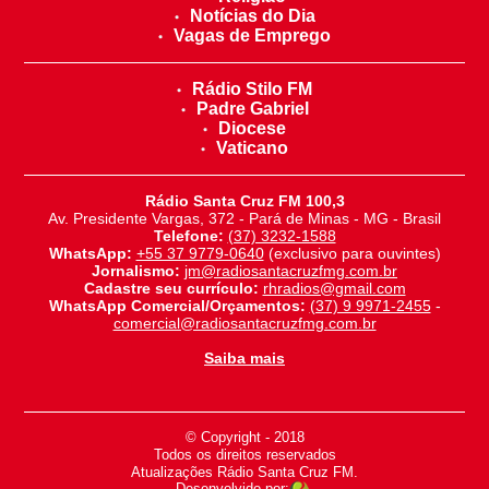
Notícias do Dia
Vagas de Emprego
Rádio Stilo FM
Padre Gabriel
Diocese
Vaticano
Rádio Santa Cruz FM 100,3
Av. Presidente Vargas, 372 - Pará de Minas - MG - Brasil
Telefone:
(37) 3232-1588
WhatsApp:
+55 37 9779-0640
(exclusivo para ouvintes)
Jornalismo:
jm@radiosantacruzfmg.com.br
Cadastre seu currículo:
rhradios@gmail.com
WhatsApp Comercial/Orçamentos:
(37) 9 9971-2455
-
comercial@radiosantacruzfmg.com.br
Saiba mais
© Copyright - 2018
-
Todos os direitos reservados
-
Atualizações Rádio Santa Cruz FM.
Desenvolvido por: