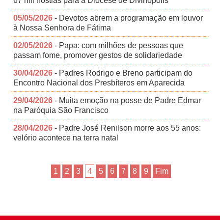
67 mil hóstias para a Diocese de Divinópolis
05/05/2026
- Devotos abrem a programação em louvor
à Nossa Senhora de Fátima
02/05/2026
- Papa: com milhões de pessoas que
passam fome, promover gestos de solidariedade
30/04/2026
- Padres Rodrigo e Breno participam do
Encontro Nacional dos Presbíteros em Aparecida
29/04/2026
- Muita emoção na posse de Padre Edmar
na Paróquia São Francisco
28/04/2026
- Padre José Renilson morre aos 55 anos:
velório acontece na terra natal
1
2
3
4
5
6
7
8
9
Fim