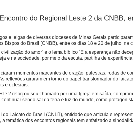
o Encontro do Regional Leste 2 da CNBB, 
eigos e leigas de diversas dioceses de Minas Gerais participar
 Bispos do Brasil (CNBB), entre os dias 18 e 20 de julho, na 
ivilização do amor” e o lema bíblico “E a esperança não decep
greja e na sociedade, por meio da escuta, partilha de experiênc
venciaram momentos marcantes de oração, palestras, rodas de 
 reflexões giraram em torno do papel transformador do laicato
as e eclesiais.
este 2 reforçou seu chamado por uma Igreja em saída, comprome
a continuar sendo sal da terra e luz do mundo, como protagonis
do Laicato do Brasil (CNLB), entidade que articula e representa
 a temática dos encontros regionais tem enfatizado a sinodalid