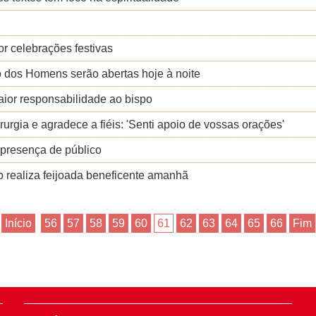
r celebrações festivas
o dos Homens serão abertas hoje à noite
ior responsabilidade ao bispo
urgia e agradece a fiéis: 'Senti apoio de vossas orações'
a presença de público
realiza feijoada beneficente amanhã
Início
56
57
58
59
60
61
62
63
64
65
66
Fim