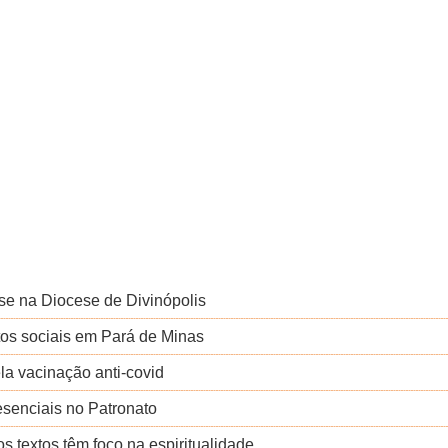
se na Diocese de Divinópolis
os sociais em Pará de Minas
a vacinação anti-covid
esenciais no Patronato
s textos têm foco na espiritualidade