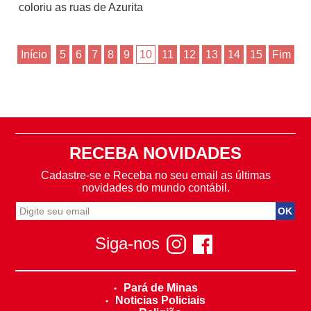
coloriu as ruas de Azurita
Início
5
6
7
8
9
10
11
12
13
14
15
Fim
RECEBA NOVIDADES
Cadastre-se e Receba no seu email as últimas
novidades do mundo contábil.
Siga-nos
Pará de Minas
Noticias Policiais