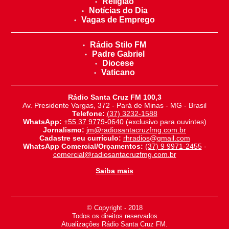
Religião
Notícias do Dia
Vagas de Emprego
Rádio Stilo FM
Padre Gabriel
Diocese
Vaticano
Rádio Santa Cruz FM 100,3
Av. Presidente Vargas, 372 - Pará de Minas - MG - Brasil
Telefone:
(37) 3232-1588
WhatsApp:
+55 37 9779-0640
(exclusivo para ouvintes)
Jornalismo:
jm@radiosantacruzfmg.com.br
Cadastre seu currículo:
rhradios@gmail.com
WhatsApp Comercial/Orçamentos:
(37) 9 9971-2455
-
comercial@radiosantacruzfmg.com.br
Saiba mais
© Copyright - 2018
-
Todos os direitos reservados
-
Atualizações Rádio Santa Cruz FM.