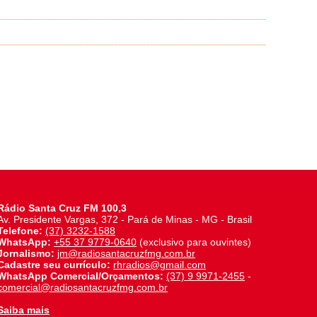
Rádio Santa Cruz FM 100,3
Av. Presidente Vargas, 372 - Pará de Minas - MG - Brasil
Telefone:
(37) 3232-1588
WhatsApp:
+55 37 9779-0640
(exclusivo para ouvintes)
Jornalismo:
jm@radiosantacruzfmg.com.br
Cadastre seu currículo:
rhradios@gmail.com
WhatsApp Comercial/Orçamentos:
(37) 9 9971-2455
-
comercial@radiosantacruzfmg.com.br
Saiba mais