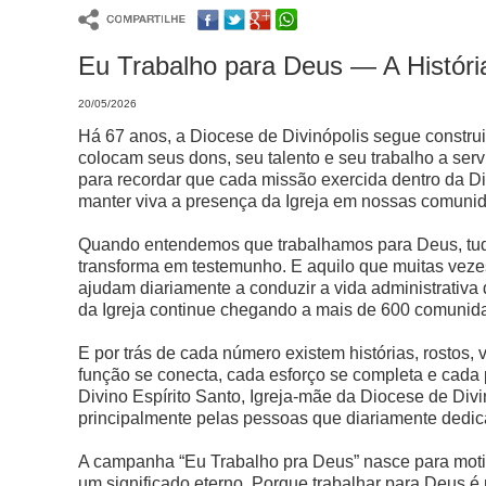
Eu Trabalho para Deus — A Históri
20/05/2026
Há 67 anos, a Diocese de Divinópolis segue construi
colocam seus dons, seu talento e seu trabalho a ser
para recordar que cada missão exercida dentro da Di
manter viva a presença da Igreja em nossas comuni
Quando entendemos que trabalhamos para Deus, tudo
transforma em testemunho. E aquilo que muitas vezes
ajudam diariamente a conduzir a vida administrativ
da Igreja continue chegando a mais de 600 comunidad
E por trás de cada número existem histórias, rostos
função se conecta, cada esforço se completa e cada 
Divino Espírito Santo, Igreja-mãe da Diocese de Divi
principalmente pelas pessoas que diariamente dedic
A campanha “Eu Trabalho pra Deus” nasce para motiv
um significado eterno.
Porque trabalhar para Deus é