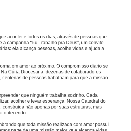
 que acontece todos os dias, através de pessoas que
sce a campanha “Eu Trabalho pra Deus”, um convite
árias: ela alcança pessoas, acolhe vidas e ajuda a
forma em amor ao próximo. O compromisso diário se
.
Na Cúria Diocesana, dezenas de colaboradores
s, centenas de pessoas trabalham para que a missão
compreender que ninguém trabalha sozinho. Cada
izar, acolher e levar esperança.
Nossa Catedral do
a, construída não apenas por suas estruturas, mas
 acontecendo.
lembrando que toda missão realizada com amor possui
emos parte de uma missão maior, que alcança vidas,