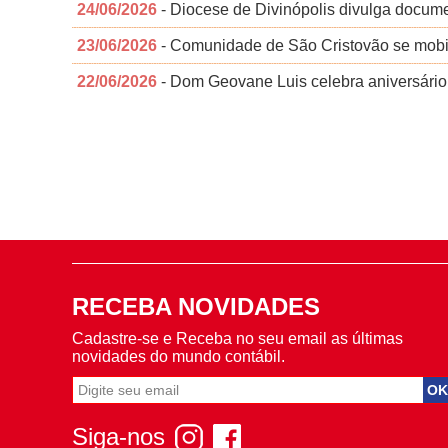
24/06/2026
- Diocese de Divinópolis divulga docume
23/06/2026
- Comunidade de São Cristovão se mobili
22/06/2026
- Dom Geovane Luis celebra aniversário 
RECEBA NOVIDADES
Cadastre-se e Receba no seu email as últimas
novidades do mundo contábil.
Siga-nos