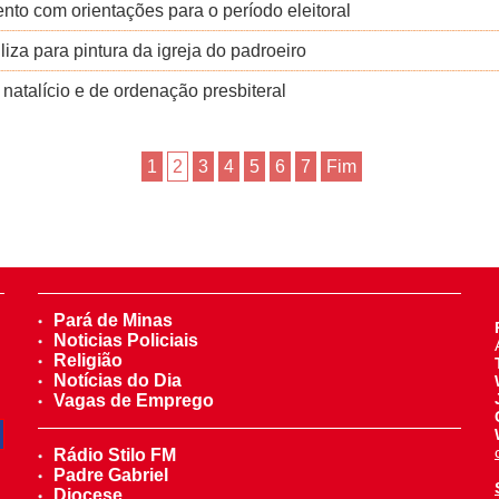
nto com orientações para o período eleitoral
za para pintura da igreja do padroeiro
natalício e de ordenação presbiteral
1
2
3
4
5
6
7
Fim
Pará de Minas
Noticias Policiais
Religião
Notícias do Dia
Vagas de Emprego
Rádio Stilo FM
Padre Gabriel
Diocese