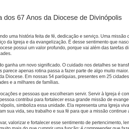
a dos 67 Anos da Diocese de Divinópolis
ndo uma história feita de fé, dedicação e serviço. Uma missão
viço da Igreja e da evangelização. É desse sentimento que na
ocese possui um valor profundo, porque vai além das tarefas di
dades.
 ganha um novo significado. O cuidado nos detalhes se trans
 parece apenas rotina passa a fazer parte de algo muito maior
a da Diocese. Em nossas 54 paróquias, presentes em 25 cidade
es e a milhares de famílias.
, vocações e pessoas que escolheram servir. Servir à Igreja é 
pessoa contribui para fortalecer essa grande missão de evangel
nópolis, simboliza essa unidade. Ela representa uma Igreja viv
am sua vida, seu trabalho e sua fé para que a missão continue
ar, valorizar e fortalecer esse sentimento de pertencimento, 
 muito mais do que cumprir uma função; é compreender que faz