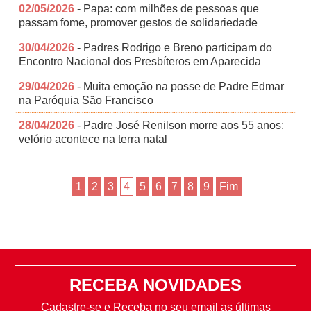
02/05/2026
- Papa: com milhões de pessoas que
passam fome, promover gestos de solidariedade
30/04/2026
- Padres Rodrigo e Breno participam do
Encontro Nacional dos Presbíteros em Aparecida
29/04/2026
- Muita emoção na posse de Padre Edmar
na Paróquia São Francisco
28/04/2026
- Padre José Renilson morre aos 55 anos:
velório acontece na terra natal
1
2
3
4
5
6
7
8
9
Fim
RECEBA NOVIDADES
Cadastre-se e Receba no seu email as últimas