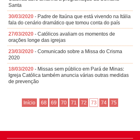
Santa
30/03/2020
- Padre de Itaúna que está vivendo na Itália
fala do cenário dramático que tomou conta do país
27/03/2020
- Católicos avaliam os momentos de
orações longe das igrejas
23/03/2020
- Comunicado sobre a Missa do Crisma
2020
18/03/2020
- Missas sem público em Pará de Minas:
Igreja Católica também anuncia várias outras medidas
de prevenção
Início
68
69
70
71
72
73
74
75