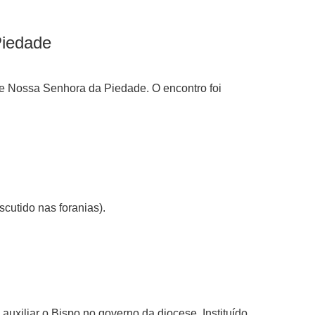
Piedade
 de Nossa Senhora da Piedade. O encontro foi
cutido nas foranias).
uxiliar o Bispo no governo da diocese. Instituído