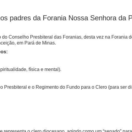
 os padres da Forania Nossa Senhora da 
ião do Conselho Presbiteral das Foranias, desta vez na Forania
nceição, em Pará de Minas.
eos:
iritualidade, física e mental).
 Presbiteral e o Regimento do Fundo para o Clero (para ser dis
 representa o clero diocesano, agindo como um “senado” para a