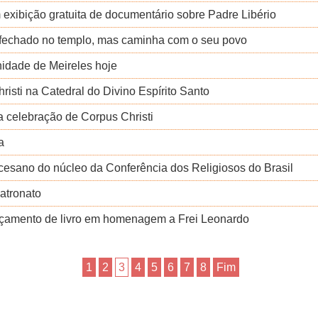
exibição gratuita de documentário sobre Padre Libério
 fechado no templo, mas caminha com o seu povo
idade de Meireles hoje
risti na Catedral do Divino Espírito Santo
a celebração de Corpus Christi
a
cesano do núcleo da Conferência dos Religiosos do Brasil
atronato
çamento de livro em homenagem a Frei Leonardo
1
2
3
4
5
6
7
8
Fim