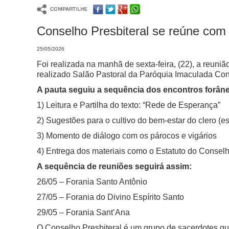
Conselho Presbiteral se reúne com
25/05/2026
Foi realizada na manhã de sexta-feira, (22), a reun
realizado Salão Pastoral da Paróquia Imaculada Co
A pauta seguiu a sequência dos encontros forân
1) Leitura e Partilha do texto: “Rede de Esperança”
2) Sugestões para o cultivo do bem-estar do clero (esp
3) Momento de diálogo com os párocos e vigários
4) Entrega dos materiais como o Estatuto do Conselho
A sequência de reuniões seguirá assim:
26/05 – Forania Santo Antônio
27/05 – Forania do Divino Espírito Santo
29/05 – Forania Sant’Ana
O Conselho Presbiteral é um grupo de sacerdotes que