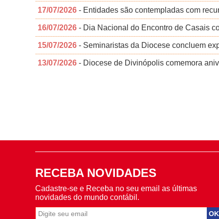
17/07/2026
- Entidades são contempladas com recu
16/07/2026
- Dia Nacional do Encontro de Casais c
15/07/2026
- Seminaristas da Diocese concluem exp
13/07/2026
- Diocese de Divinópolis comemora aniv
RECEBA NOVIDADES
Cadastre-se e Receba no seu email as últimas
novidades do mundo contábil.