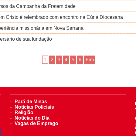
rsos da Campanha da Fraternidade
om Cristo é relembrado com encontro na Cúria Diocesana
eriência missionária em Nova Serrana
ersário de sua fundação
1
2
3
4
5
6
Fim
Pará de Minas
Noticias Policiais
Religião
Notícias do Dia
Vagas de Emprego