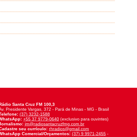
Rádio Santa Cruz FM 100,3
Av. Presidente Vargas, 372 - Pará de Minas - MG - Brasil
Telefone:
(37) 3232-1588
WhatsApp:
+55 37 9779-0640
(exclusivo para ouvintes)
Jornalismo:
jm@radiosantacruzfmg.com.br
Cadastre seu currículo:
rhradios@gmail.com
WhatsApp Comercial/Orçamentos:
(37) 9 9971-2455
-