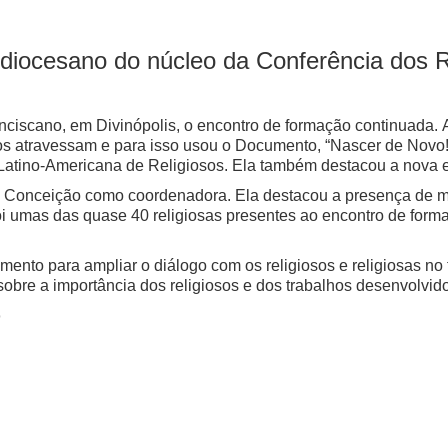
diocesano do núcleo da Conferência dos Re
nciscano, em Divinópolis, o encontro de formação continuada. A 
giosos atravessam e para isso usou o Documento, “Nascer de N
atino-Americana de Religiosos. Ela também destacou a nova e
 Conceição como coordenadora. Ela destacou a presença de mai
 foi umas das quase 40 religiosas presentes ao encontro de f
to para ampliar o diálogo com os religiosos e religiosas no ter
bre a importância dos religiosos e dos trabalhos desenvolvid
o