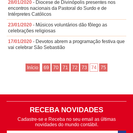
28/01/2020
- Diocese de Divinópolis presentes nos
encontros nacionais da Pastoral do Surdo e de
Intérpretes Católicos
23/01/2020
- Músicos voluntários dão fôlego as
celebrações religiosas
17/01/2020
- Devotos abrem a programação festiva que
vai celebrar São Sebastião
Início
69
70
71
72
73
74
75
RECEBA NOVIDADES
Cadastre-se e Receba no seu email as últimas
novidades do mundo contábil.