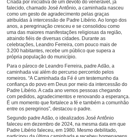
Criada por iniciativa de um devoto do venerável, já
falecido, chamado José Antônio, a caminhada nasceu
como um gesto de agradecimento pelas graças
atribuídas à intercessão de Padre Libério. Ao longo dos
anos, a peregrinação cresceu e se consolidou como
uma das maiores manifestações religiosas da região,
atraindo fiéis de diversas cidades. Durante as
celebrações, Leandro Ferreira, com pouco mais de
3.200 habitantes, recebe um público que supera a
própria população do município.
Para o pároco de Leandro Ferreira, padre Adão, a
caminhada vai além do percurso percorrido pelos
romeiros.
“A Caminhada da Fé é um testemunho da
confiança do povo em Deus por meio da intercessão do
Padre Libério. A cada ano vemos pessoas chegando
com pedidos, agradecimentos e renovando a esperança.
É um momento que fortalece a fé e também a comunhão
entre os peregrinos”, destacou o padre.
Segundo padre Adão, o idealizados José Antônio
faleceu em dezembro de 2024, na mesma data em que
Padre Libério faleceu, em 1980. Mesmo debilitado,
participou da última caminhada e recebeu homenagens