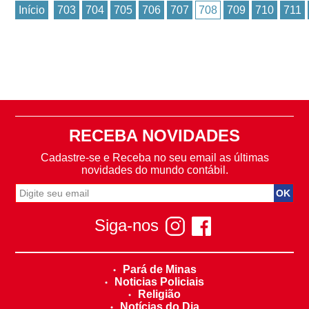
Início
703
704
705
706
707
708
709
710
711
RECEBA NOVIDADES
Cadastre-se e Receba no seu email as últimas
novidades do mundo contábil.
Siga-nos
Pará de Minas
Noticias Policiais
Religião
Notícias do Dia