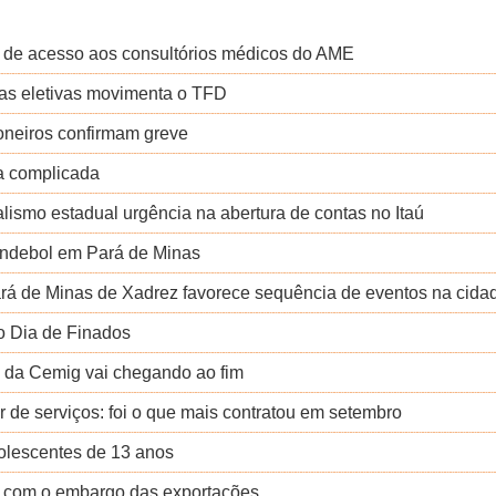
e de acesso aos consultórios médicos do AME
as eletivas movimenta o TFD
oneiros confirmam greve
a complicada
lismo estadual urgência na abertura de contas no Itaú
andebol em Pará de Minas
Pará de Minas de Xadrez favorece sequência de eventos na cida
 o Dia de Finados
l da Cemig vai chegando ao fim
 de serviços: foi o que mais contratou em setembro
dolescentes de 13 anos
 com o embargo das exportações