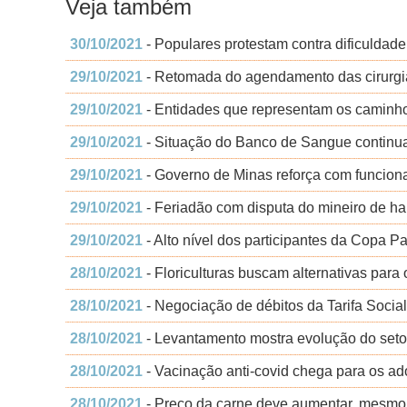
Veja também
30/10/2021
- Populares protestam contra dificuldad
29/10/2021
- Retomada do agendamento das cirurgi
29/10/2021
- Entidades que representam os caminh
29/10/2021
- Situação do Banco de Sangue continu
29/10/2021
- Governo de Minas reforça com funciona
29/10/2021
- Feriadão com disputa do mineiro de h
29/10/2021
- Alto nível dos participantes da Copa 
28/10/2021
- Floriculturas buscam alternativas para
28/10/2021
- Negociação de débitos da Tarifa Socia
28/10/2021
- Levantamento mostra evolução do setor
28/10/2021
- Vacinação anti-covid chega para os a
28/10/2021
- Preço da carne deve aumentar, mesmo