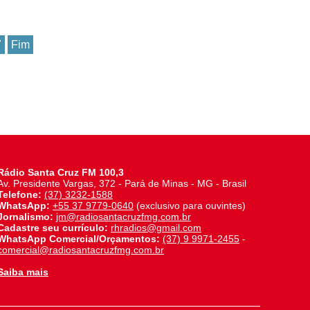
7
Fim
Rádio Santa Cruz FM 100,3
Av. Presidente Vargas, 372 - Pará de Minas - MG - Brasil
Telefone:
(37) 3232-1588
WhatsApp:
+55 37 9779-0640
(exclusivo para ouvintes)
Jornalismo:
jm@radiosantacruzfmg.com.br
Cadastre seu currículo:
rhradios@gmail.com
WhatsApp Comercial/Orçamentos:
(37) 9 9971-2455
-
comercial@radiosantacruzfmg.com.br
Saiba mais