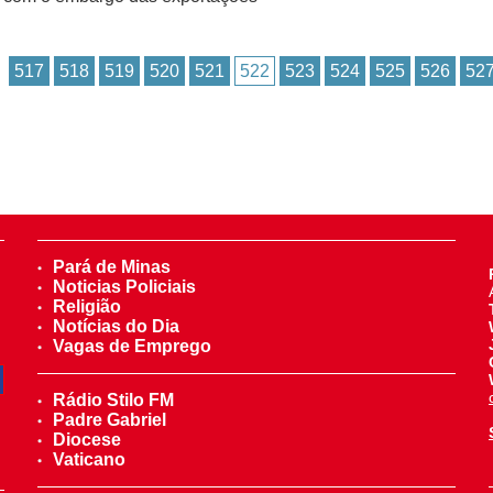
517
518
519
520
521
522
523
524
525
526
52
Pará de Minas
Noticias Policiais
Religião
Notícias do Dia
Vagas de Emprego
Rádio Stilo FM
Padre Gabriel
Diocese
Vaticano