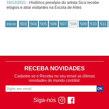
16/12/2021
- Histórico presépio do artista Sica recebe
elogios e atrai visitantes na Escola de Artes
Início
503
504
505
506
507
508
509
510
511
RECEBA NOVIDADES
Cadastre-se e Receba no seu email as últimas
novidades do mundo contábil.
Siga-nos