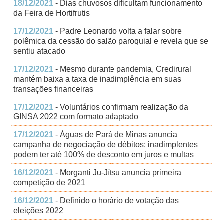
18/12/2021
- Dias chuvosos dificultam funcionamento
da Feira de Hortifrutis
17/12/2021
- Padre Leonardo volta a falar sobre
polêmica da cessão do salão paroquial e revela que se
sentiu atacado
17/12/2021
- Mesmo durante pandemia, Credirural
mantém baixa a taxa de inadimplência em suas
transações financeiras
17/12/2021
- Voluntários confirmam realização da
GINSA 2022 com formato adaptado
17/12/2021
- Águas de Pará de Minas anuncia
campanha de negociação de débitos: inadimplentes
podem ter até 100% de desconto em juros e multas
16/12/2021
- Morganti Ju-Jítsu anuncia primeira
competição de 2021
16/12/2021
- Definido o horário de votação das
eleições 2022