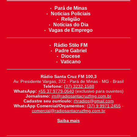
Pará de Minas
Noticias Policiais
Religião
Notícias do Dia
Vagas de Emprego
Rádio Stilo FM
Padre Gabriel
Diocese
Vaticano
Rádio Santa Cruz FM 100,3
Av. Presidente Vargas, 372 - Pará de Minas - MG - Brasil
Telefone:
(37) 3232-1588
WhatsApp:
+55 37 9779-0640
(exclusivo para ouvintes)
Jornalismo:
jm@radiosantacruzfmg.com.br
Cadastre seu currículo:
rhradios@gmail.com
WhatsApp Comercial/Orçamentos:
(37) 9 9971-2455
-
comercial@radiosantacruzfmg.com.br
Saiba mais