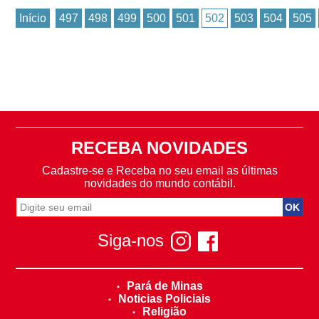
Início
497
498
499
500
501
502
503
504
505
RECEBA NOVIDADES
Cadastre-se e Receba no seu email as últimas
novidades do mundo contábil.
Siga-nos
Pará de Minas
Noticias Policiais
Religião