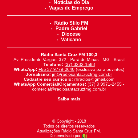
Notícias do Dia
Vagas de Emprego
Rádio Stilo FM
Padre Gabriel
Diocese
Vaticano
Rádio Santa Cruz FM 100,3
Av. Presidente Vargas, 372 - Pará de Minas - MG - Brasil
Telefone:
(37) 3232-1588
WhatsApp:
+55 37 9779-0640
(exclusivo para ouvintes)
Jornalismo:
jm@radiosantacruzfmg.com.br
Cadastre seu currículo:
rhradios@gmail.com
WhatsApp Comercial/Orçamentos:
(37) 9 9971-2455
-
comercial@radiosantacruzfmg.com.br
Saiba mais
© Copyright - 2018
-
Todos os direitos reservados
-
Atualizações Rádio Santa Cruz FM.
Desenvolvido por: