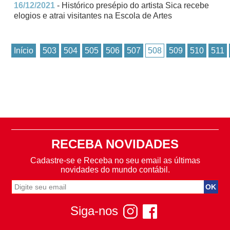
16/12/2021
- Histórico presépio do artista Sica recebe
elogios e atrai visitantes na Escola de Artes
Início
503
504
505
506
507
508
509
510
511
RECEBA NOVIDADES
Cadastre-se e Receba no seu email as últimas
novidades do mundo contábil.
Siga-nos