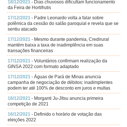
18/12/2021
- Dias chuvosos dificultam funcionamento
da Feira de Hortifrutis
17/12/2021
- Padre Leonardo volta a falar sobre
polêmica da cessão do salão paroquial e revela que se
sentiu atacado
17/12/2021
- Mesmo durante pandemia, Credirural
mantém baixa a taxa de inadimplência em suas
transações financeiras
17/12/2021
- Voluntários confirmam realização da
GINSA 2022 com formato adaptado
17/12/2021
- Águas de Pará de Minas anuncia
campanha de negociação de débitos: inadimplentes
podem ter até 100% de desconto em juros e multas
16/12/2021
- Morganti Ju-Jítsu anuncia primeira
competição de 2021
16/12/2021
- Definido o horário de votação das
eleições 2022