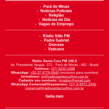
Pará de Minas
Noticias Policiais
Religião
Notícias do Dia
Vagas de Emprego
Rádio Stilo FM
Padre Gabriel
Diocese
Vaticano
Rádio Santa Cruz FM 100,3
Av. Presidente Vargas, 372 - Pará de Minas - MG - Brasil
Telefone:
(37) 3232-1588
WhatsApp:
+55 37 9779-0640
(exclusivo para ouvintes)
Jornalismo:
jm@radiosantacruzfmg.com.br
Cadastre seu currículo:
rhradios@gmail.com
WhatsApp Comercial/Orçamentos:
(37) 9 9971-2455
-
comercial@radiosantacruzfmg.com.br
Saiba mais