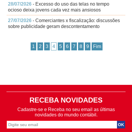
28/07/2026
- Excesso do uso das telas no tempo
ocioso deixa jovens cada vez mais ansiosos
27/07/2026
- Comerciantes x fiscalização: discussões
sobre publicidade geram descontentamento
1
2
3
4
5
6
7
8
9
Fim
RECEBA NOVIDADES
Cadastre-se e Receba no seu email as últimas
novidades do mundo contábil.