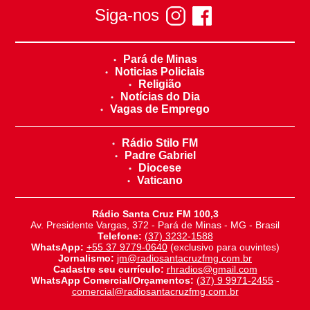
Siga-nos
Pará de Minas
Noticias Policiais
Religião
Notícias do Dia
Vagas de Emprego
Rádio Stilo FM
Padre Gabriel
Diocese
Vaticano
Rádio Santa Cruz FM 100,3
Av. Presidente Vargas, 372 - Pará de Minas - MG - Brasil
Telefone:
(37) 3232-1588
WhatsApp:
+55 37 9779-0640
(exclusivo para ouvintes)
Jornalismo:
jm@radiosantacruzfmg.com.br
Cadastre seu currículo:
rhradios@gmail.com
WhatsApp Comercial/Orçamentos:
(37) 9 9971-2455
-
comercial@radiosantacruzfmg.com.br