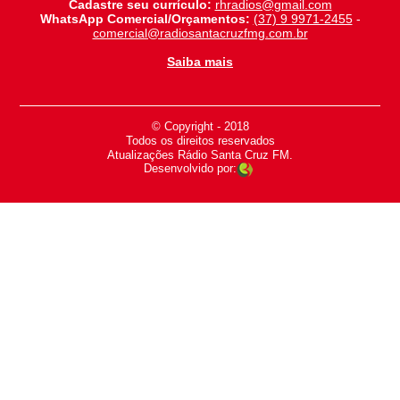
Cadastre seu currículo:
rhradios@gmail.com
WhatsApp Comercial/Orçamentos:
(37) 9 9971-2455
-
comercial@radiosantacruzfmg.com.br
Saiba mais
© Copyright - 2018
-
Todos os direitos reservados
-
Atualizações Rádio Santa Cruz FM.
Desenvolvido por: