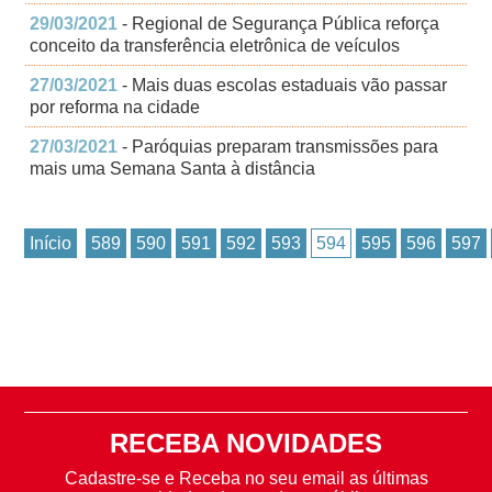
29/03/2021
- Regional de Segurança Pública reforça
conceito da transferência eletrônica de veículos
27/03/2021
- Mais duas escolas estaduais vão passar
por reforma na cidade
27/03/2021
- Paróquias preparam transmissões para
mais uma Semana Santa à distância
Início
589
590
591
592
593
594
595
596
597
RECEBA NOVIDADES
Cadastre-se e Receba no seu email as últimas