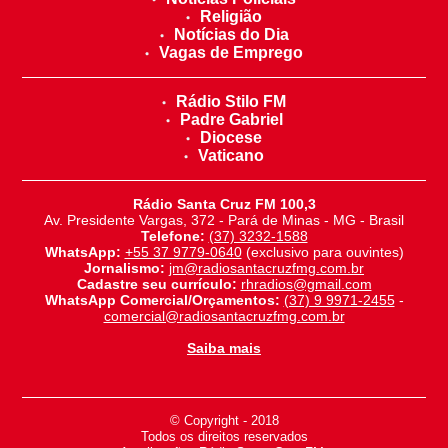
Religião
Notícias do Dia
Vagas de Emprego
Rádio Stilo FM
Padre Gabriel
Diocese
Vaticano
Rádio Santa Cruz FM 100,3
Av. Presidente Vargas, 372 - Pará de Minas - MG - Brasil
Telefone:
(37) 3232-1588
WhatsApp:
+55 37 9779-0640
(exclusivo para ouvintes)
Jornalismo:
jm@radiosantacruzfmg.com.br
Cadastre seu currículo:
rhradios@gmail.com
WhatsApp Comercial/Orçamentos:
(37) 9 9971-2455
-
comercial@radiosantacruzfmg.com.br
Saiba mais
© Copyright - 2018
-
Todos os direitos reservados
-