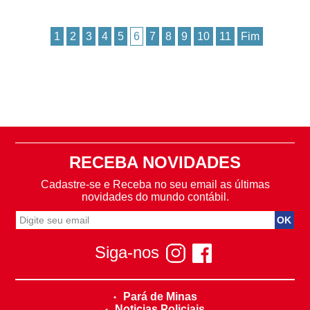
1
2
3
4
5
6
7
8
9
10
11
Fim
RECEBA NOVIDADES
Cadastre-se e Receba no seu email as últimas
novidades do mundo contábil.
Siga-nos
Pará de Minas
Noticias Policiais