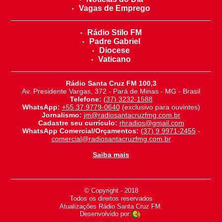
Vagas de Emprego
Rádio Stilo FM
Padre Gabriel
Diocese
Vaticano
Rádio Santa Cruz FM 100,3
Av. Presidente Vargas, 372 - Pará de Minas - MG - Brasil
Telefone:
(37) 3232-1588
WhatsApp:
+55 37 9779-0640
(exclusivo para ouvintes)
Jornalismo:
jm@radiosantacruzfmg.com.br
Cadastre seu currículo:
rhradios@gmail.com
WhatsApp Comercial/Orçamentos:
(37) 9 9971-2455
-
comercial@radiosantacruzfmg.com.br
Saiba mais
© Copyright - 2018
-
Todos os direitos reservados
-
Atualizações Rádio Santa Cruz FM.
Desenvolvido por: