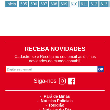
Início
605
606
607
608
609
610
611
612
613
RECEBA NOVIDADES
Cadastre-se e Receba no seu email as últimas
novidades do mundo contábil.
Siga-nos
Pará de Minas
Noticias Policiais
Religião
Notícias do Dia