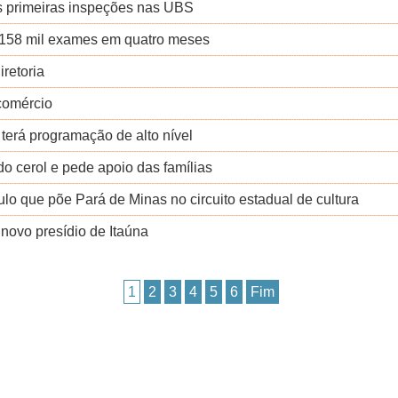
s primeiras inspeções nas UBS
 158 mil exames em quatro meses
iretoria
comércio
erá programação de alto nível
o cerol e pede apoio das famílias
lo que põe Pará de Minas no circuito estadual de cultura
 novo presídio de Itaúna
1
2
3
4
5
6
Fim