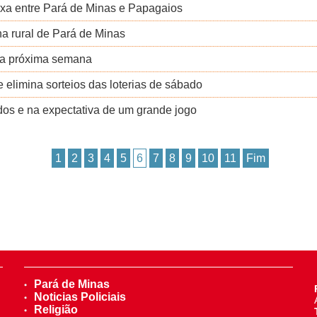
faixa entre Pará de Minas e Papagaios
a rural de Pará de Minas
é a próxima semana
 elimina sorteios das loterias de sábado
idos e na expectativa de um grande jogo
1
2
3
4
5
6
7
8
9
10
11
Fim
Pará de Minas
Noticias Policiais
Religião