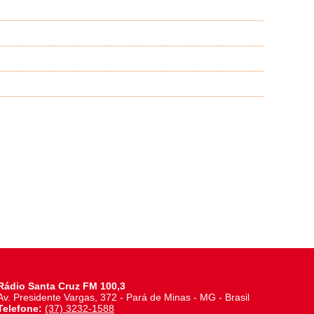
Rádio Santa Cruz FM 100,3
Av. Presidente Vargas, 372 - Pará de Minas - MG - Brasil
Telefone:
(37) 3232-1588