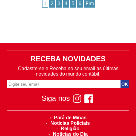
1
2
3
4
5
6
Fim
RECEBA NOVIDADES
Cadastre-se e Receba no seu email as últimas
novidades do mundo contábil.
Siga-nos
Pará de Minas
Noticias Policiais
Religião
Notícias do Dia