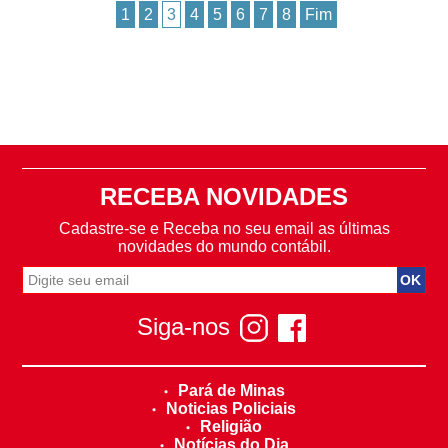
1
2
3
4
5
6
7
8
Fim
RECEBA NOVIDADES
Cadastre-se e Receba no seu email as últimas
novidades do mundo contábil.
Siga-nos
Pará de Minas
Noticias Policiais
Religião
Notícias do Dia