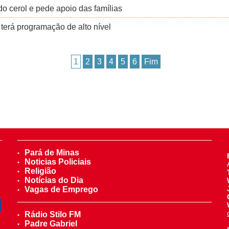
o cerol e pede apoio das famílias
erá programação de alto nível
1
2
3
4
5
6
Fim
Pará de Minas
Noticias Policiais
Religião
Notícias do Dia
Vagas de Emprego
Rádio Stilo FM
Padre Gabriel