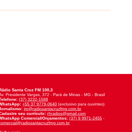
Rádio Santa Cruz FM 100,3
Av. Presidente Vargas, 372 - Pará de Minas - MG - Brasil
Telefone:
(37) 3232-1588
WhatsApp:
+55 37 9779-0640
(exclusivo para ouvintes)
Jornalismo:
jm@radiosantacruzfmg.com.br
Cadastre seu currículo:
rhradios@gmail.com
WhatsApp Comercial/Orçamentos:
(37) 9 9971-2455
-
comercial@radiosantacruzfmg.com.br