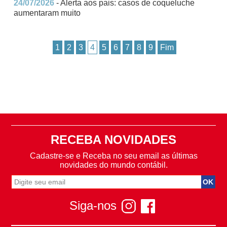
24/07/2026
- Alerta aos pais: casos de coqueluche
aumentaram muito
1
2
3
4
5
6
7
8
9
Fim
RECEBA NOVIDADES
Cadastre-se e Receba no seu email as últimas
novidades do mundo contábil.
Siga-nos