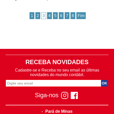
1
2
3
4
5
6
7
8
Fim
RECEBA NOVIDADES
Cadastre-se e Receba no seu email as últimas
novidades do mundo contábil.
Siga-nos
Pará de Minas