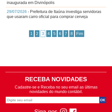
inaugurada em Divinópolis
29/07/2026
- Prefeitura de Itaúna investiga servidoras
que usaram carro oficial para comprar cerveja
1
2
3
4
5
6
7
8
Fim
RECEBA NOVIDADES
Cadastre-se e Receba no seu email as últimas
novidades do mundo contábil.
Siga-nos