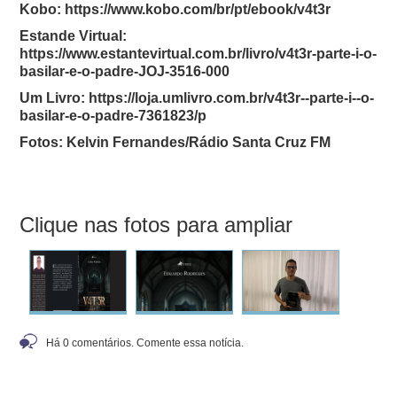
Kobo: https://www.kobo.com/br/pt/ebook/v4t3r
Estande Virtual:
https://www.estantevirtual.com.br/livro/v4t3r-parte-i-o-
basilar-e-o-padre-JOJ-3516-000
Um Livro: https://loja.umlivro.com.br/v4t3r--parte-i--o-
basilar-e-o-padre-7361823/p
Fotos: Kelvin Fernandes/Rádio Santa Cruz FM
Clique nas fotos para ampliar
Há 0 comentários. Comente essa notícia.