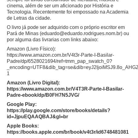
cinema, além de ser um aficionado por História e
Tecnologia. Recentemente foi empossado na Academia
de Letras da cidade.
O livro já pode ser adquirido com o próprio escritor em
Pará de Minas (eduardo@eduardo.rodrigues.nom.br) ou
por alguma das livrarias com links abaixo:
Amazon (Livro Físico):
https://www.amazon.com.br/V4t3r-Parte-I-Basilar-
Padre/dp/6528021694/ref=tmm_pap_swatch_0?
_encoding=UTF8&dib_tag=se&dib=eyJ2IjoiMSJ9.8o_A
1
Amazon (Livro Digital):
https://www.amazon.com.br/V4T3R-Parte-I-Basilar-
Padre-ebook/dp/B0FH7N5JVG/
Google Play:
https://play.google.com/store/books/details?
id=JjpuEQAAQBAJ&gl=br
Apple Books:
https://books.apple.com/br/book/v4t3r/id6748481081