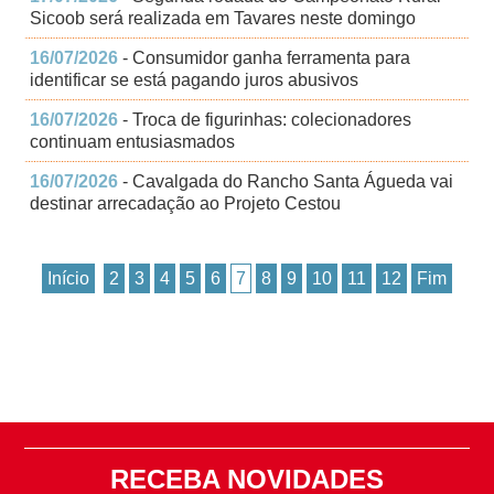
Sicoob será realizada em Tavares neste domingo
16/07/2026
- Consumidor ganha ferramenta para
identificar se está pagando juros abusivos
16/07/2026
- Troca de figurinhas: colecionadores
continuam entusiasmados
16/07/2026
- Cavalgada do Rancho Santa Águeda vai
destinar arrecadação ao Projeto Cestou
Início
2
3
4
5
6
7
8
9
10
11
12
Fim
RECEBA NOVIDADES