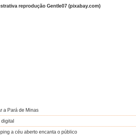
trativa r
eprodução Gentle07 (pixabay.com)
r a Pará de Minas
digital
ping a céu aberto encanta o público