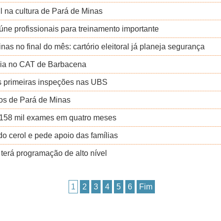
il na cultura de Pará de Minas
eúne profissionais para treinamento importante
as no final do mês: cartório eleitoral já planeja segurança
cia no CAT de Barbacena
s primeiras inspeções nas UBS
ntos de Pará de Minas
 158 mil exames em quatro meses
o cerol e pede apoio das famílias
erá programação de alto nível
1
2
3
4
5
6
Fim