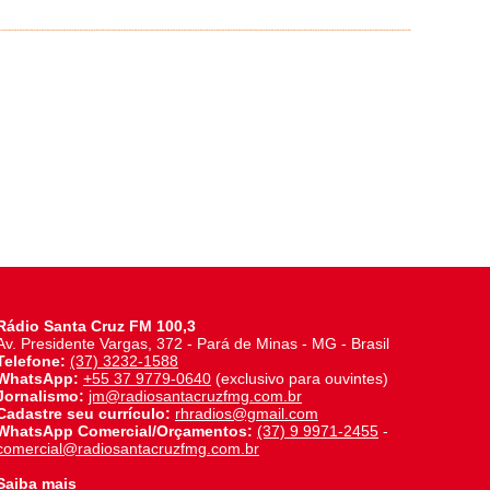
Rádio Santa Cruz FM 100,3
Av. Presidente Vargas, 372 - Pará de Minas - MG - Brasil
Telefone:
(37) 3232-1588
WhatsApp:
+55 37 9779-0640
(exclusivo para ouvintes)
Jornalismo:
jm@radiosantacruzfmg.com.br
Cadastre seu currículo:
rhradios@gmail.com
WhatsApp Comercial/Orçamentos:
(37) 9 9971-2455
-
comercial@radiosantacruzfmg.com.br
Saiba mais