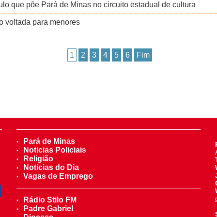
lo que põe Pará de Minas no circuito estadual de cultura
 voltada para menores
1
2
3
4
5
6
Fim
Pará de Minas
Noticias Policiais
Religião
Notícias do Dia
Vagas de Emprego
Rádio Stilo FM
Padre Gabriel