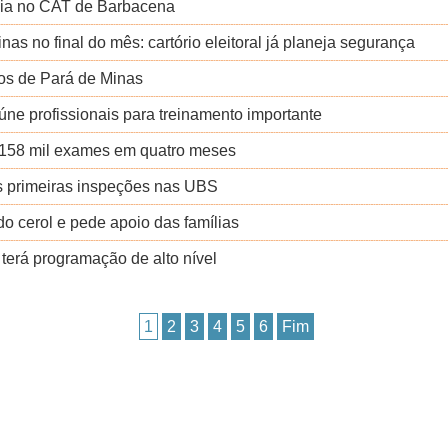
cia no CAT de Barbacena
as no final do mês: cartório eleitoral já planeja segurança
ntos de Pará de Minas
eúne profissionais para treinamento importante
 158 mil exames em quatro meses
s primeiras inspeções nas UBS
o cerol e pede apoio das famílias
erá programação de alto nível
1
2
3
4
5
6
Fim