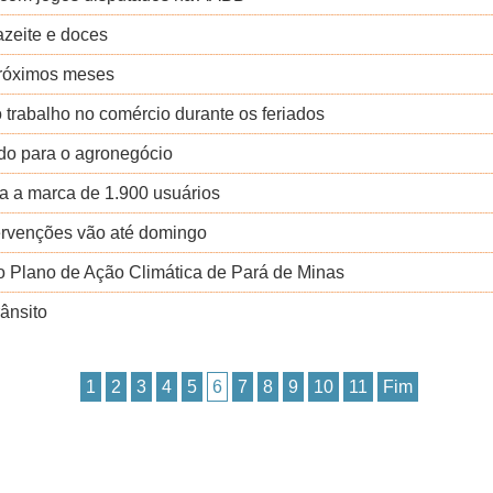
azeite e doces
próximos meses
 trabalho no comércio durante os feriados
ado para o agronegócio
a a marca de 1.900 usuários
ervenções vão até domingo
o Plano de Ação Climática de Pará de Minas
rânsito
1
2
3
4
5
6
7
8
9
10
11
Fim