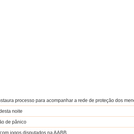
nstaura processo para acompanhar a rede de proteção dos men
desta noite
ão de pânico
 com jogos disputados na AABB