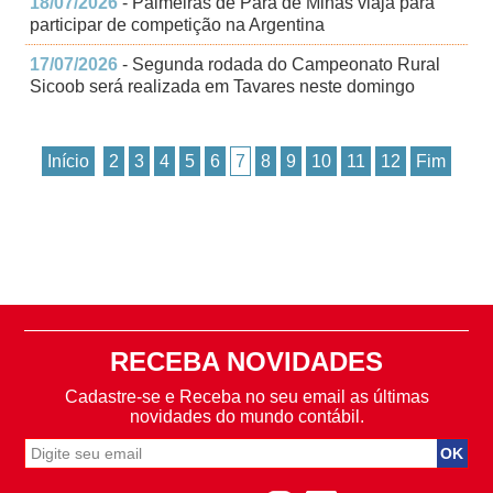
18/07/2026
- Palmeiras de Pará de Minas viaja para
participar de competição na Argentina
17/07/2026
- Segunda rodada do Campeonato Rural
Sicoob será realizada em Tavares neste domingo
Início
2
3
4
5
6
7
8
9
10
11
12
Fim
RECEBA NOVIDADES
Cadastre-se e Receba no seu email as últimas
novidades do mundo contábil.