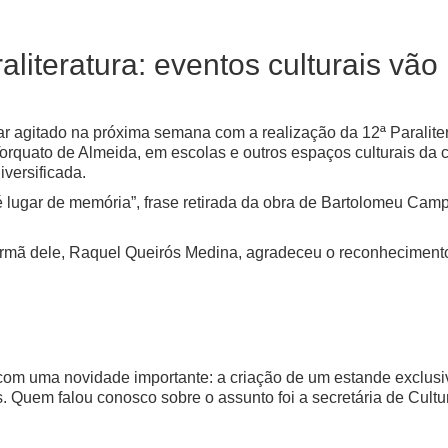
literatura: eventos culturais vã
icar agitado na próxima semana com a realização da 12ª Paralit
orquato de Almeida, em escolas e outros espaços culturais da c
versificada.
 é lugar de memória”, frase retirada da obra de Bartolomeu Ca
rmã dele, Raquel Queirós Medina, agradeceu o reconhecimento
om uma novidade importante: a criação de um estande exclusivo 
. Quem falou conosco sobre o assunto foi a secretária de Cultur