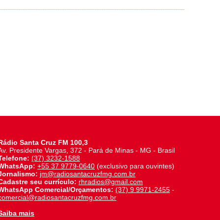
Rádio Santa Cruz FM 100,3
Av. Presidente Vargas, 372 - Pará de Minas - MG - Brasil
Telefone:
(37) 3232-1588
WhatsApp:
+55 37 9779-0640
(exclusivo para ouvintes)
Jornalismo:
jm@radiosantacruzfmg.com.br
Cadastre seu currículo:
rhradios@gmail.com
WhatsApp Comercial/Orçamentos:
(37) 9 9971-2455
-
comercial@radiosantacruzfmg.com.br
Saiba mais