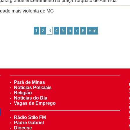
a para grande encerramento na praça Torquato de Alemida
idade mais violenta de MG
1
2
3
4
5
6
7
8
Fim
Pará de Minas
Noticias Policiais
Religião
Notícias do Dia
Vagas de Emprego
Rádio Stilo FM
Padre Gabriel
Diocese