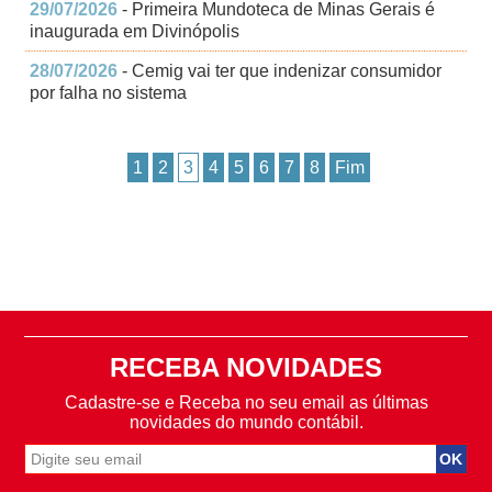
29/07/2026
- Primeira Mundoteca de Minas Gerais é
inaugurada em Divinópolis
28/07/2026
- Cemig vai ter que indenizar consumidor
por falha no sistema
1
2
3
4
5
6
7
8
Fim
RECEBA NOVIDADES
Cadastre-se e Receba no seu email as últimas
novidades do mundo contábil.