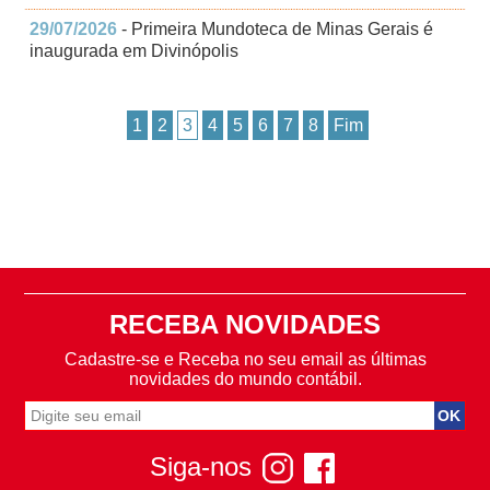
29/07/2026
- Primeira Mundoteca de Minas Gerais é
inaugurada em Divinópolis
1
2
3
4
5
6
7
8
Fim
RECEBA NOVIDADES
Cadastre-se e Receba no seu email as últimas
novidades do mundo contábil.
Siga-nos