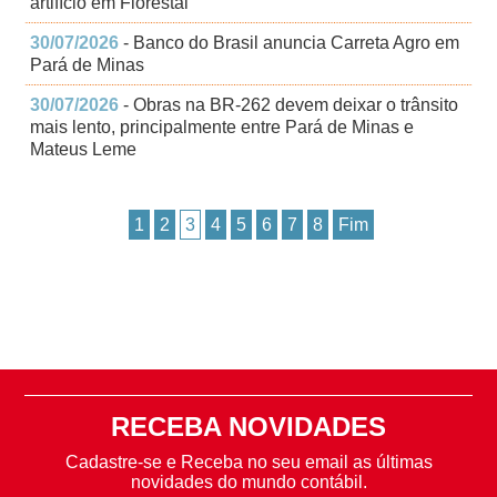
artifício em Florestal
30/07/2026
- Banco do Brasil anuncia Carreta Agro em
Pará de Minas
30/07/2026
- Obras na BR-262 devem deixar o trânsito
mais lento, principalmente entre Pará de Minas e
Mateus Leme
1
2
3
4
5
6
7
8
Fim
RECEBA NOVIDADES
Cadastre-se e Receba no seu email as últimas
novidades do mundo contábil.