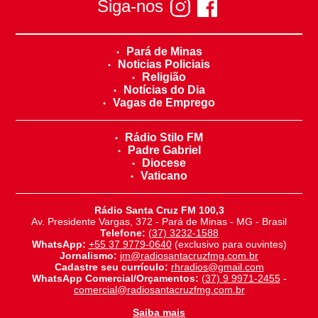
Siga-nos
Pará de Minas
Noticias Policiais
Religião
Notícias do Dia
Vagas de Emprego
Rádio Stilo FM
Padre Gabriel
Diocese
Vaticano
Rádio Santa Cruz FM 100,3
Av. Presidente Vargas, 372 - Pará de Minas - MG - Brasil
Telefone:
(37) 3232-1588
WhatsApp:
+55 37 9779-0640
(exclusivo para ouvintes)
Jornalismo:
jm@radiosantacruzfmg.com.br
Cadastre seu currículo:
rhradios@gmail.com
WhatsApp Comercial/Orçamentos:
(37) 9 9971-2455
-
comercial@radiosantacruzfmg.com.br
Saiba mais