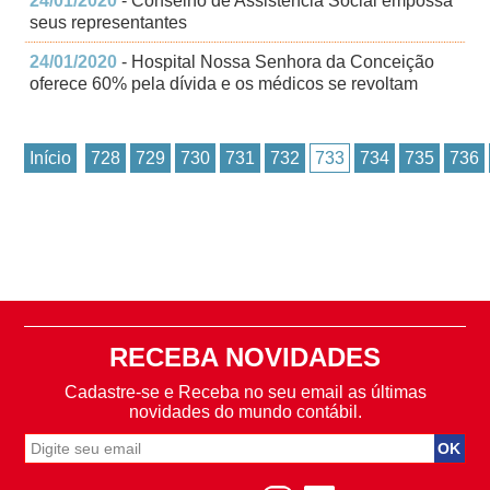
24/01/2020
- Conselho de Assistência Social empossa
seus representantes
24/01/2020
- Hospital Nossa Senhora da Conceição
oferece 60% pela dívida e os médicos se revoltam
Início
728
729
730
731
732
733
734
735
736
RECEBA NOVIDADES
Cadastre-se e Receba no seu email as últimas
novidades do mundo contábil.