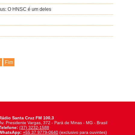
vírus: O HNSC é um deles
7
Fim
Rádio Santa Cruz FM 100,3
Av. Presidente Vargas, 372 - Pará de Minas - MG - Brasil
Telefone:
(37) 3232-1588
WhatsApp:
+55 37 9779-0640
(exclusivo para ouvintes)