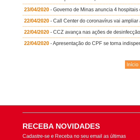
23/04/2020
- Governo de Minas anuncia 4 hospitais 
22/04/2020
- Call Center do coronavírus vai ampliar
22/04/2020
- CCZ avança nas ações de desinfecção 
22/04/2020
- Apresentação do CPF se torna indispe
Início
RECEBA NOVIDADES
Cadastre-se e Receba no seu email as últimas