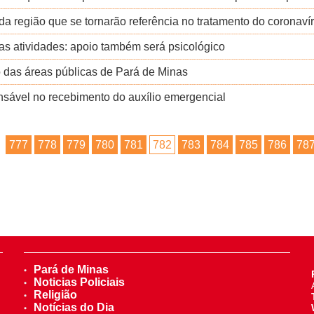
da região que se tornarão referência no tratamento do corona
 as atividades: apoio também será psicológico
das áreas públicas de Pará de Minas
nsável no recebimento do auxílio emergencial
777
778
779
780
781
782
783
784
785
786
78
Pará de Minas
Noticias Policiais
Religião
Notícias do Dia