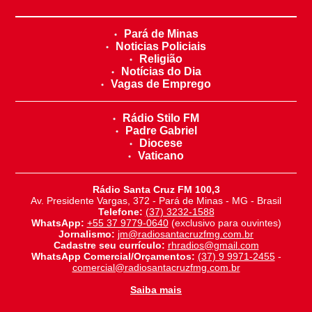
Pará de Minas
Noticias Policiais
Religião
Notícias do Dia
Vagas de Emprego
Rádio Stilo FM
Padre Gabriel
Diocese
Vaticano
Rádio Santa Cruz FM 100,3
Av. Presidente Vargas, 372 - Pará de Minas - MG - Brasil
Telefone:
(37) 3232-1588
WhatsApp:
+55 37 9779-0640
(exclusivo para ouvintes)
Jornalismo:
jm@radiosantacruzfmg.com.br
Cadastre seu currículo:
rhradios@gmail.com
WhatsApp Comercial/Orçamentos:
(37) 9 9971-2455
-
comercial@radiosantacruzfmg.com.br
Saiba mais