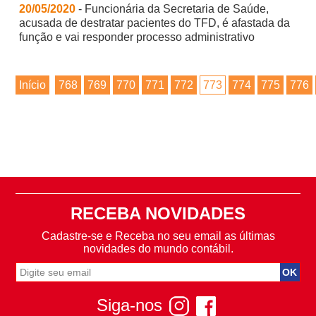
20/05/2020
- Funcionária da Secretaria de Saúde,
acusada de destratar pacientes do TFD, é afastada da
função e vai responder processo administrativo
Início
768
769
770
771
772
773
774
775
776
RECEBA NOVIDADES
Cadastre-se e Receba no seu email as últimas
novidades do mundo contábil.
Siga-nos