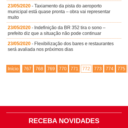
23/05/2020
- Taxiamento da pista do aeroporto
municipal está quase pronta – obra vai representar
muito
23/05/2020
- Indefinição da BR 352 tira o sono –
prefeito diz que a situação não pode continuar
23/05/2020
- Flexibilização dos bares e restaurantes
será avaliada nos próximos dias
Início
767
768
769
770
771
772
773
774
775
RECEBA NOVIDADES