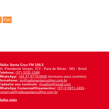
4
Fim
Rádio Santa Cruz FM 100,3
Av. Presidente Vargas, 372 - Pará de Minas - MG - Brasil
Telefone:
(37) 3232-1588
WhatsApp:
+55 37 9779-0640
(exclusivo para ouvintes)
Jornalismo:
jm@radiosantacruzfmg.com.br
Cadastre seu currículo:
rhradios@gmail.com
WhatsApp Comercial/Orçamentos:
(37) 9 9971-2455
-
comercial@radiosantacruzfmg.com.br
Saiba mais