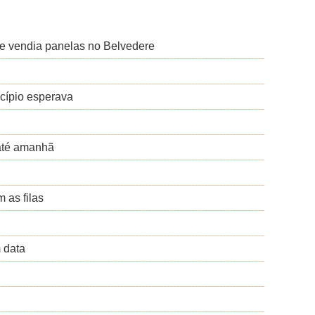
e vendia panelas no Belvedere
cípio esperava
 até amanhã
 as filas
 data