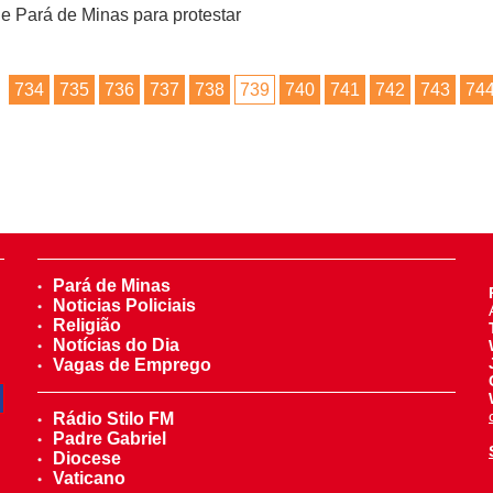
de Pará de Minas para protestar
734
735
736
737
738
739
740
741
742
743
74
Pará de Minas
Noticias Policiais
Religião
Notícias do Dia
Vagas de Emprego
Rádio Stilo FM
Padre Gabriel
Diocese
Vaticano