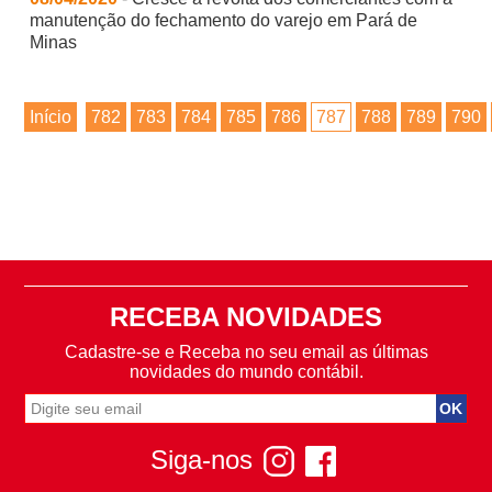
manutenção do fechamento do varejo em Pará de
Minas
Início
782
783
784
785
786
787
788
789
790
RECEBA NOVIDADES
Cadastre-se e Receba no seu email as últimas
novidades do mundo contábil.
Siga-nos