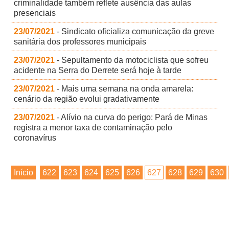
criminalidade também reflete ausência das aulas
presenciais
23/07/2021
- Sindicato oficializa comunicação da greve
sanitária dos professores municipais
23/07/2021
- Sepultamento da motociclista que sofreu
acidente na Serra do Derrete será hoje à tarde
23/07/2021
- Mais uma semana na onda amarela:
cenário da região evolui gradativamente
23/07/2021
- Alívio na curva do perigo: Pará de Minas
registra a menor taxa de contaminação pelo
coronavírus
Início
622
623
624
625
626
627
628
629
630