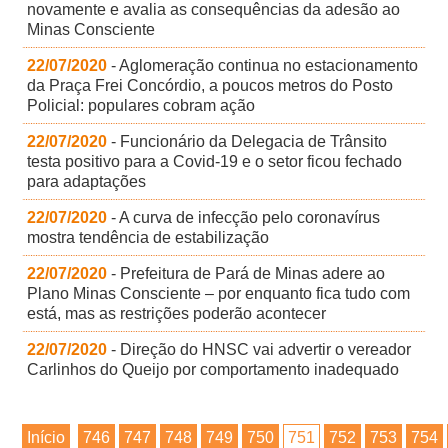
novamente e avalia as consequências da adesão ao
Minas Consciente
22/07/2020
- Aglomeração continua no estacionamento
da Praça Frei Concórdio, a poucos metros do Posto
Policial: populares cobram ação
22/07/2020
- Funcionário da Delegacia de Trânsito
testa positivo para a Covid-19 e o setor ficou fechado
para adaptações
22/07/2020
- A curva de infecção pelo coronavírus
mostra tendência de estabilização
22/07/2020
- Prefeitura de Pará de Minas adere ao
Plano Minas Consciente – por enquanto fica tudo com
está, mas as restrições poderão acontecer
22/07/2020
- Direção do HNSC vai advertir o vereador
Carlinhos do Queijo por comportamento inadequado
Início
746
747
748
749
750
751
752
753
754